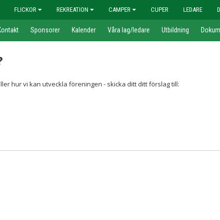
FLICKOR
REKREATION
CAMPER
CUPER
LEDARE
Kontakt
Sponsorer
Kalender
Våra lag/ledare
Utbildning
Dokum
?
r hur vi kan utveckla föreningen - skicka ditt ditt förslag till: