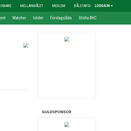
DOMARE
MELLANMÅLET
MEDLEM
BÅLSTAFONDEN
LOGGA IN
ent
Matcher
Istider
Förslagslåda
Stötta BHC
GULDSPONSOR