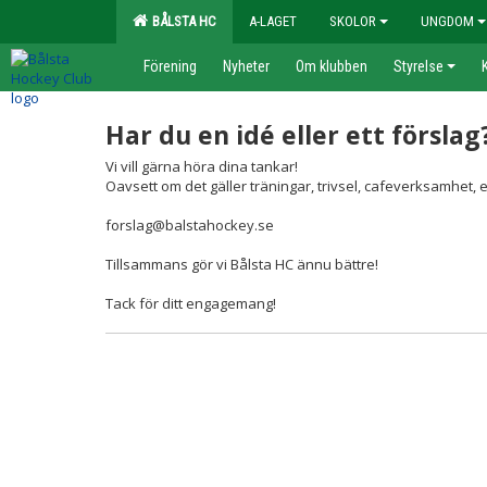
BÅLSTA HC
A-LAGET
SKOLOR
UNGDOM
Förening
Nyheter
Om klubben
Styrelse
Har du en idé eller ett förslag
Vi vill gärna höra dina tankar!
Oavsett om det gäller träningar, trivsel, cafeverksamhet, elle
forslag@balstahockey.se
Tillsammans gör vi Bålsta HC ännu bättre!
Tack för ditt engagemang!