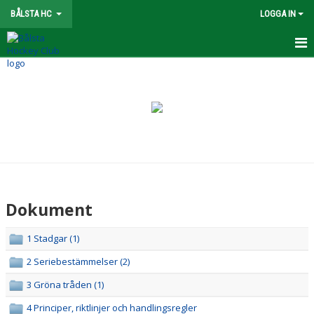
BÅLSTA HC
LOGGA IN
FÖRENING
NYHETER
OM KLUBBEN
STYRELSE
KONTAKT
Dokument
SPONSORER
1 Stadgar (1)
KALENDER
2 Seriebestämmelser (2)
VÅRA LAG/LEDARE
3 Gröna tråden (1)
4 Principer, riktlinjer och handlingsregler
UTBILDNING