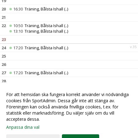
19
20
16:30
Träning, Bålsta Ishall
(..)
21
22
10:50
Träning, Bålsta Ishall
(..)
13:10
Träning, Bålsta Ishall
(..)
23
v.35
24
17:20
Träning, Bålsta Ishall
(..)
25
26
27
17:20
Träning, Bålsta Ishall
(..)
28
29
För att hemsidan ska fungera korrekt använder vi nödvändiga
30
13:30
Träning, Bålsta Ishall
(..)
cookies från SportAdmin. Dessa går inte att stänga av.
v.36
31
16:00
Fotografering ??, Bålsta Ishall
(..)
Föreningen kan också använda frivilliga cookies, t.ex. för
statistik eller marknadsföring. Du väljer själv om du vill
acceptera dessa.
Anpassa dina val
Cookie-
Gå till