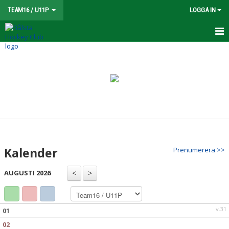
TEAM16 / U11P
LOGGA IN
TEAM 16
NYHETER
KALENDER
MATCHER
TRUPPEN
Kalender
Prenumerera >>
BILDGALLERI
AUGUSTI 2026
DOKUMENT
KONTAKT
v.31
01
02