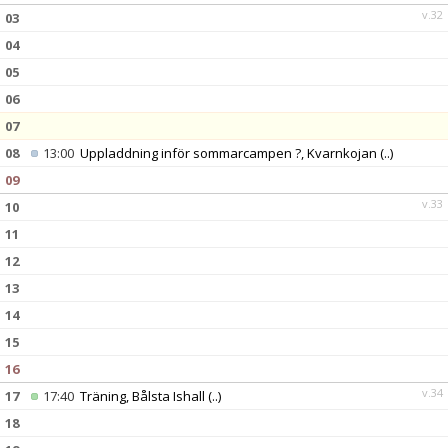
v.32
03
04
05
06
07
08
13:00
Uppladdning inför sommarcampen ?, Kvarnkojan
(..)
09
v.33
10
11
12
13
14
15
16
v.34
17
17:40
Träning, Bålsta Ishall
(..)
18