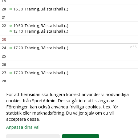
19
20
16:30
Träning, Bålsta Ishall
(..)
21
22
10:50
Träning, Bålsta Ishall
(..)
13:10
Träning, Bålsta Ishall
(..)
23
v.35
24
17:20
Träning, Bålsta Ishall
(..)
25
26
27
17:20
Träning, Bålsta Ishall
(..)
28
29
För att hemsidan ska fungera korrekt använder vi nödvändiga
30
13:30
Träning, Bålsta Ishall
(..)
cookies från SportAdmin. Dessa går inte att stänga av.
v.36
31
16:00
Fotografering ??, Bålsta Ishall
(..)
Föreningen kan också använda frivilliga cookies, t.ex. för
statistik eller marknadsföring. Du väljer själv om du vill
acceptera dessa.
Anpassa dina val
Cookie-
Gå till