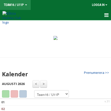
TEAM16 / U11P
LOGGA IN
TEAM 16
NYHETER
KALENDER
MATCHER
TRUPPEN
Kalender
Prenumerera >>
BILDGALLERI
AUGUSTI 2026
DOKUMENT
KONTAKT
v.31
01
02