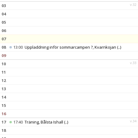
v.32
03
04
05
06
07
08
13:00
Uppladdning inför sommarcampen ?, Kvarnkojan
(..)
09
v.33
10
11
12
13
14
15
16
v.34
17
17:40
Träning, Bålsta Ishall
(..)
18