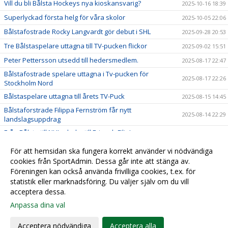
Vill du bli Bålsta Hockeys nya kioskansvarig?
2025-10-16 18:39
Superlyckad första helg för våra skolor
2025-10-05 22:06
Bålstafostrade Rocky Langvardt gör debut i SHL
2025-09-28 20:53
Tre Bålstaspelare uttagna till TV-pucken flickor
2025-09-02 15:51
Peter Pettersson utsedd till hedersmedlem.
2025-08-17 22:47
Bålstafostrade spelare uttagna i Tv-pucken för
2025-08-17 22:26
Stockholm Nord
Bålstaspelare uttagna till årets TV-Puck
2025-08-15 14:45
Bålstaforstrade Filippa Fernström får nytt
2025-08-14 22:29
landslagsuppdrag
Från Bålsta till NHL – lycka till Eric och Filip!
2025-06-28 23:42
Fyra Bålstafostrade spelare uttagna i J20 landslaget
2025-06-14 00:49
För att hemsidan ska fungera korrekt använder vi nödvändiga
Bålstafostrade Melvin Fernström skriver NHL-kontrakt
cookies från SportAdmin. Dessa går inte att stänga av.
2025-06-13 23:49
Föreningen kan också använda frivilliga cookies, t.ex. för
Vi tar nästa steg inom sponsring – vill du vara med?
2025-06-12 22:12
statistik eller marknadsföring. Du väljer själv om du vill
acceptera dessa.
Anpassa dina val
Cookie-
Gå till
inställningar
Webbversion
Acceptera nödvändiga
Acceptera alla