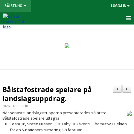
BÅLSTA HC
LOGGA IN
FÖRENING
NYHETER
OM KLUBBEN
STYRELSE
KONTAKT
Bålstafostrade spelare på
<
>
SPONSORER
landslagsuppdrag.
2026-01-26 17:18
KALENDER
När senaste landslagstrupperna presenterades så är tre
Bålstafostrade spelare uttagna:
VÅRA LAG/LEDARE
Team 16, Sixten Nilsson. (IFK Täby HC) åker till Chomutov i Tjekien
för en 5-nationers turnering 3-8 februari
UTBILDNING