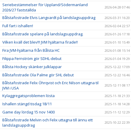
Seriebestämmelser för Uppland/Södermanland
2026-04-28 07:46
2026/27 fastställda
Bålstafostrade Elvis Langvardt på landslagsuppdrag
2026-03-31 16:20
Full fart i ishallen!
2026-02-04 22:57
Bålstafostrade spelare på landslagsuppdrag.
2026-01-26 17:18
Vilken kväll det blev!!! JVM hjältarna firade!!
2026-01-10 15:49
Fira JVM-hjältarna från Bålsta HC
2026-01-08 15:14
Filippa Fernström gör SDHL-debut
2026-01-04 19:29
Bålsta Hockey skänker julklappar
2025-12-22 17:09
Bålstafostrade Ola Palme gör SHL debut
2025-12-22 16:46
Bålstafostrade Felix Öhrqvist och Eric Nilson uttagna til
2025-12-11 08:17
JVM i USA
Kylaggregatsproblemen lösta
2025-11-18 21:33
Ishallen stängd tisdag 18/11
2025-11-18 14:28
Game day lördag 15 nov 1400
2025-11-12 12:29
Bålstafostrade Melvin och Felix uttagna till ännu ett
2025-10-22 22:39
landslagsuppdrag