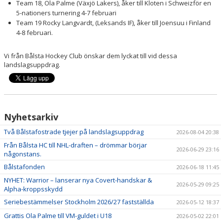
Team 18, Ola Palme (Växjö Lakers), åker till Kloten i Schweizför en
5-nationers turnering 4-7 februari
DOKUMENT
Team 19 Rocky Langvardt, (Leksands IF), åker till Joensuu i Finland
4-8 februari.
MATCHER
Vi från Bålsta Hockey Club önskar dem lyckat till vid dessa
ISTIDER
landslagsuppdrag.
FÖRSLAGSLÅDA
STÖTTA BHC
Nyhetsarkiv
Två Bålstafostrade tjejer på landslagsuppdrag
2026-08-04 20:38
Från Bålsta HC till NHL-draften – drömmar börjar
2026-06-29 23:16
någonstans.
Bålstafonden
2026-06-18 11:45
NYHET: Warrior – lanserar nya Covert-handskar &
2026-05-29 09:25
Alpha-kroppsskydd
Seriebestämmelser Stockholm 2026/27 fastställda
2026-05-12 18:37
Grattis Ola Palme till VM-guldet i U18
2026-05-02 22:01